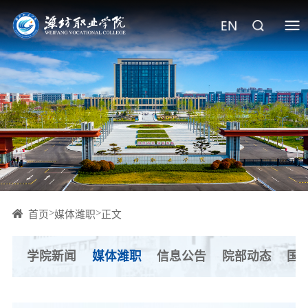
>
>
首页
媒体潍职
正文
学院新闻
媒体潍职
信息公告
院部动态
国