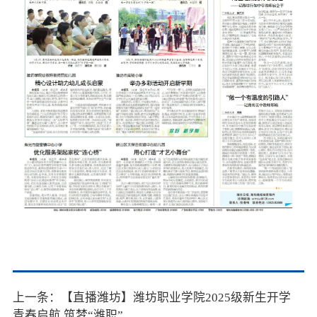
上一条：【直播潍坊】潍坊职业学院2025级新生开学
青春启航 筑梦“潍职”