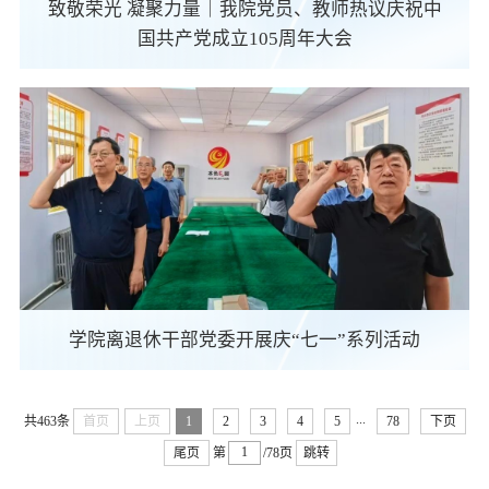
致敬荣光 凝聚力量｜我院党员、教师热议庆祝中
国共产党成立105周年大会
学院离退休干部党委开展庆“七一”系列活动
...
共463条
首页
上页
1
2
3
4
5
78
下页
尾页
第
/78页
跳转