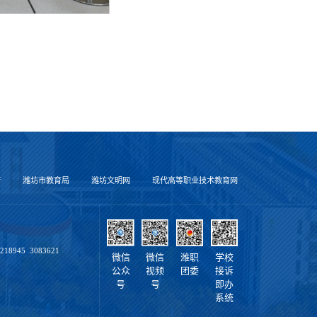
府
潍坊市教育局
潍坊文明网
现代高等职业技术教育网
18945 3083621
微信
微信
潍职
学校
公众
视频
团委
接诉
号
号
即办
系统