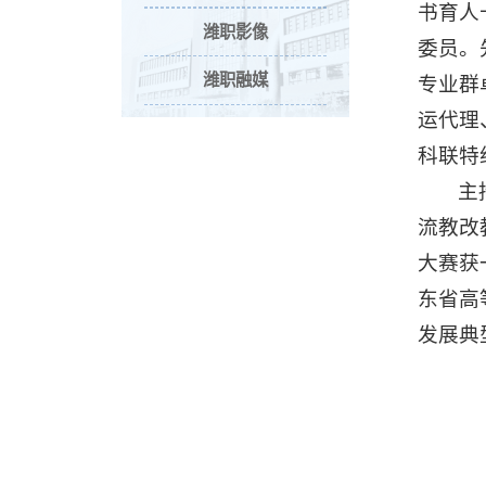
书育人
潍职影像
委员。
潍职融媒
专业群
运代理
科联特
主
流教改
大赛获
东省高
发展典