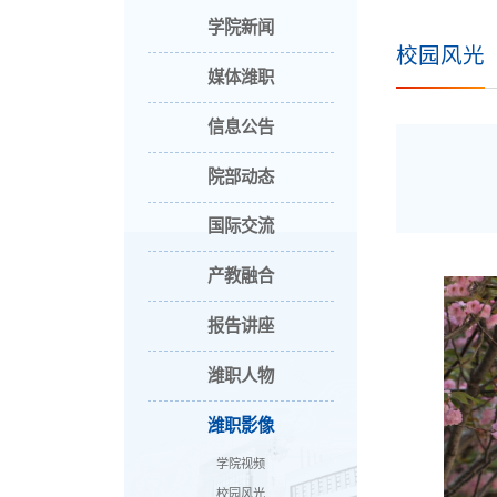
学院新闻
校园风光
媒体潍职
信息公告
院部动态
国际交流
产教融合
报告讲座
潍职人物
潍职影像
学院视频
校园风光