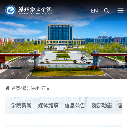
>
>
首页
报告讲座
正文
学院新闻
媒体潍职
信息公告
院部动态
国