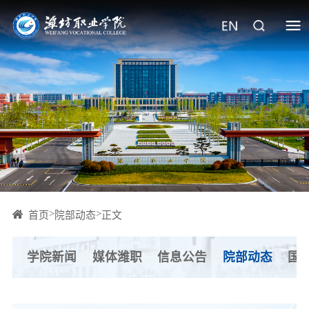
>
>
首页
院部动态
正文
学院新闻
媒体潍职
信息公告
院部动态
国