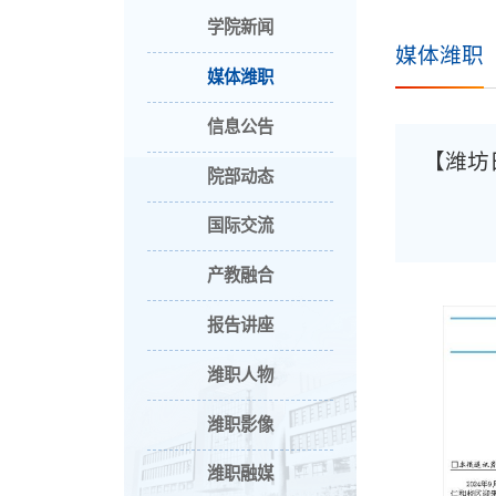
学院新闻
媒体潍职
媒体潍职
信息公告
【潍坊
院部动态
国际交流
产教融合
报告讲座
潍职人物
潍职影像
潍职融媒